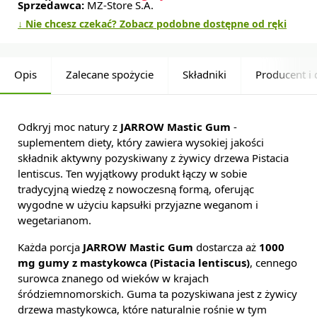
Sprzedawca:
MZ-Store S.A.
↓ Nie chcesz czekać? Zobacz podobne dostępne od ręki
Opis
Zalecane spożycie
Składniki
Producent i 
Odkryj moc natury z
JARROW Mastic Gum
-
suplementem diety, który zawiera wysokiej jakości
składnik aktywny pozyskiwany z żywicy drzewa Pistacia
lentiscus. Ten wyjątkowy produkt łączy w sobie
tradycyjną wiedzę z nowoczesną formą, oferując
wygodne w użyciu kapsułki przyjazne weganom i
wegetarianom.
Każda porcja
JARROW Mastic Gum
dostarcza aż
1000
mg gumy z mastykowca (Pistacia lentiscus)
, cennego
surowca znanego od wieków w krajach
śródziemnomorskich. Guma ta pozyskiwana jest z żywicy
drzewa mastykowca, które naturalnie rośnie w tym