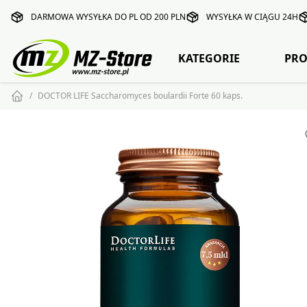
DARMOWA WYSYŁKA DO PL OD 200 PLN
WYSYŁKA W CIĄGU 24H
KATEGORIE
PRO
DOCTOR LIFE Saccharomyces boulardii Forte 60 kaps.