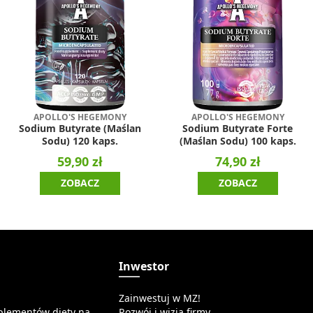
APOLLO'S HEGEMONY
APOLLO'S HEGEMONY
Sodium Butyrate (Maślan
Sodium Butyrate Forte
Sodu) 120 kaps.
(Maślan Sodu) 100 kaps.
59,90 zł
74,90 zł
ZOBACZ
ZOBACZ
a
Inwestor
Zainwestuj w MZ!
plementów diety na
Rozwój i wizja firmy