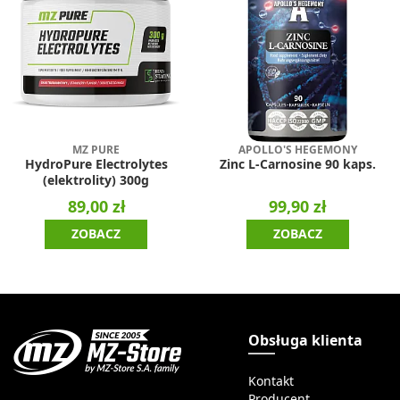
MZ PURE
APOLLO'S HEGEMONY
HydroPure Electrolytes
Zinc L-Carnosine 90 kaps.
(elektrolity) 300g
89,00 zł
99,90 zł
ZOBACZ
ZOBACZ
Obsługa klienta
Kontakt
Producent