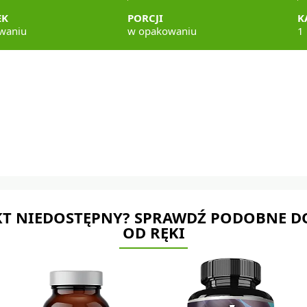
EK
PORCJI
K
waniu
w opakowaniu
1 
T NIEDOSTĘPNY? SPRAWDŹ PODOBNE D
OD RĘKI