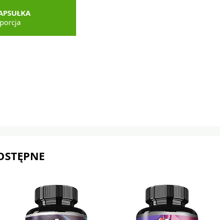
APSUŁKA
porcja
OSTĘPNE