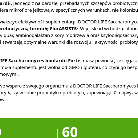
ardii
, jednego z najbardziej przebadanych szczepów probiotyczn
ra mikroflorę jelitową w specyficznych warunkach, nie kolonizując
zwiększyć efektywność suplementacji, DOCTOR LIFE Saccharomyces
prebiotyczną formułę FlorASSIST®
. W jej skład wchodzą: błon
guar, arabinogalaktan z kory modrzewia oraz ksylooligosacharyd
ki stwarzają optymalne warunki dla rozwoju i aktywności probiot
FE Saccharomyces boulardii Forte
, masz pewność, że sięgas
ormuła suplementu jest wolna od GMO i glutenu, co czyni go bezp
rmowymi.
e wsparcie swojego organizmu z DOCTOR LIFE Saccharomyces bo
ry łączy w sobie probiotyki i prebiotyki, zapewniając Ci najwyższ
ów.
0
60