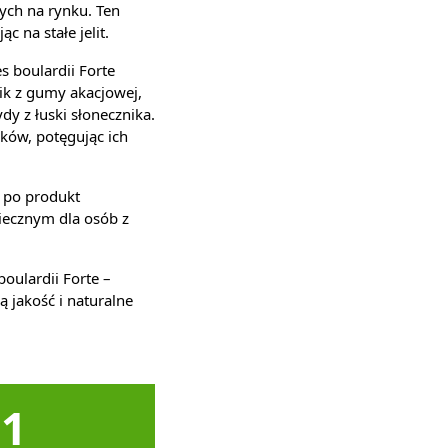
ych na rynku. Ten
 na stałe jelit.
 boulardii Forte
nik z gumy akacjowej,
y z łuski słonecznika.
yków, potęgując ich
z po produkt
iecznym dla osób z
ulardii Forte –
ą jakość i naturalne
1