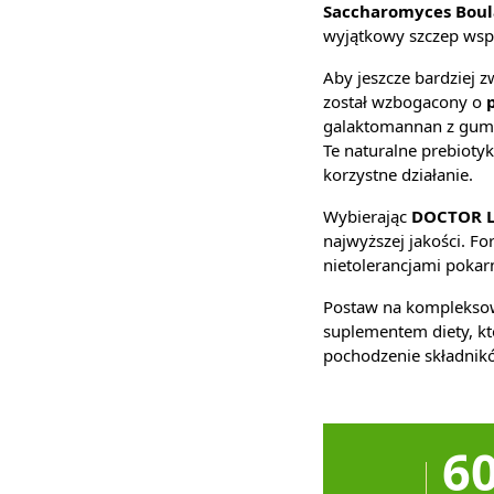
Saccharomyces Boul
wyjątkowy szczep wspie
Aby jeszcze bardziej 
został wzbogacony o
galaktomannan z gumy 
Te naturalne prebioty
korzystne działanie.
Wybierając
DOCTOR LI
najwyższej jakości. F
nietolerancjami poka
Postaw na kompleksow
suplementem diety, któ
pochodzenie składnik
6