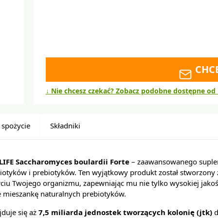
CHC
↓ Nie chcesz czekać? Zobacz podobne dostępne od 
 spożycie
Składniki
IFE Saccharomyces boulardii Forte
– zaawansowanego suplem
obiotyków i prebiotyków. Ten wyjątkowy produkt został stworzony 
u Twojego organizmu, zapewniając mu nie tylko wysokiej jakoś
że mieszankę naturalnych prebiotyków.
jduje się aż
7,5 miliarda jednostek tworzących kolonię (jtk)
d