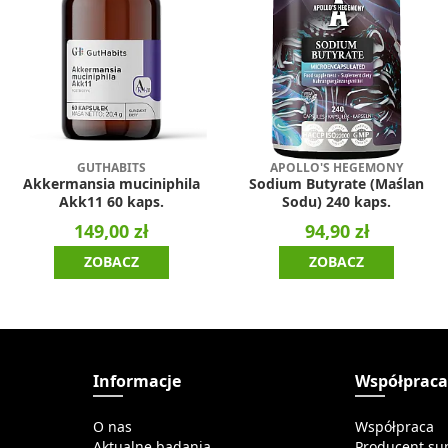
GUTHABITS
APOLLO'S HEGEMONY
Akkermansia muciniphila
Sodium Butyrate (Maślan
Akk11 60 kaps.
Sodu) 240 kaps.
149,00 zł
94,90 zł
ZOBACZ
ZOBACZ
Informacje
Współprac
O nas
Współpraca
Aktualne badania
Producent su