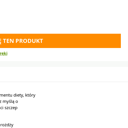
Ę TEN PRODUKT
ręki
entu diety, który
z myślą o
ci szczep
rożdży