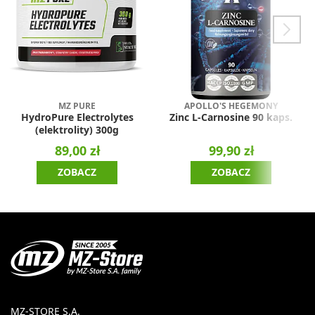
MZ PURE
APOLLO'S HEGEMONY
HydroPure Electrolytes
Zinc L-Carnosine 90 kaps.
(elektrolity) 300g
89,00 zł
99,90 zł
ZOBACZ
ZOBACZ
MZ-STORE S.A.