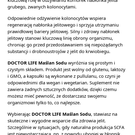
kluczową rolę w odżywianiu komórek nabłonka jelita
grubego, zwanych kolonocytami.
Odpowiednie odżywienie kolonocytów wspiera
regenerację nabłonka jelitowego i sprzyja utrzymaniu
prawidłowej bariery jelitowej. Silny i zdrowy nabłonek
jelitowy stanowi kluczową linię obrony organizmu,
chroniąc go przed przedostawaniem się niepożądanych
substancji i drobnoustrojów z jelit do krwiobiegu.
DOCTOR LIFE Maślan Sodu
wyróżnia się prostym i
czystym składem. Produkt jest wolny od glutenu, laktozy
i GMO, a kapsułki są wykonane z pullulanu, co czyni je
odpowiednimi dla wegan i wegetarian. Suplement nie
zawiera żadnych sztucznych dodatków, dzięki czemu
możesz mieć pewność, że dostarczasz swojemu
organizmowi tylko to, co najlepsze.
Wybierając
DOCTOR LIFE Maślan Sodu
, stawiasz na
skuteczne i wygodne wsparcie dla zdrowia jelit.
Szczególnie w sytuacjach, gdy naturalna produkcja SCFA
jest niewystarczająca, np. z powodu ubogiej w błonnik