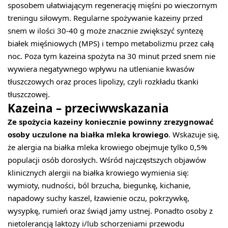
sposobem ułatwiającym regenerację mięśni po wieczornym
treningu siłowym. Regularne spożywanie kazeiny przed
snem w ilości 30-40 g może znacznie zwiększyć syntezę
białek mięśniowych (MPS) i tempo metabolizmu przez całą
noc. Poza tym kazeina spożyta na 30 minut przed snem nie
wywiera negatywnego wpływu na utlenianie kwasów
tłuszczowych oraz proces lipolizy, czyli rozkładu tkanki
tłuszczowej.
Kazeina – przeciwwskazania
Ze spożycia kazeiny koniecznie powinny zrezygnować
osoby uczulone na białka mleka krowiego
. Wskazuje się,
że alergia na białka mleka krowiego obejmuje tylko 0,5%
populacji osób dorosłych. Wśród najczęstszych objawów
klinicznych alergii na białka krowiego wymienia się:
wymioty, nudności, ból brzucha, biegunkę, kichanie,
napadowy suchy kaszel, łzawienie oczu, pokrzywkę,
wysypkę, rumień oraz świąd jamy ustnej. Ponadto osoby z
nietolerancją laktozy i/lub schorzeniami przewodu