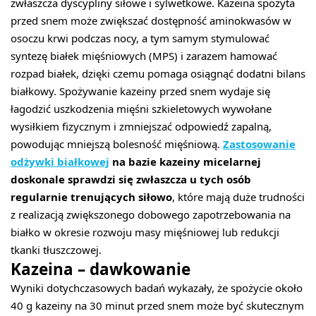
zwłaszcza dyscypliny siłowe i sylwetkowe. Kazeina spożyta
przed snem może zwiększać dostępność aminokwasów w
osoczu krwi podczas nocy, a tym samym stymulować
syntezę białek mięśniowych (MPS) i zarazem hamować
rozpad białek, dzięki czemu pomaga osiągnąć dodatni bilans
białkowy. Spożywanie kazeiny przed snem wydaje się
łagodzić uszkodzenia mięśni szkieletowych wywołane
wysiłkiem fizycznym i zmniejszać odpowiedź zapalną,
powodując mniejszą bolesność mięśniową.
Zastosowanie
odżywki białkowej
na bazie kazeiny micelarnej
doskonale sprawdzi się zwłaszcza u tych osób
regularnie trenujących siłowo
, które mają duże trudności
z realizacją zwiększonego dobowego zapotrzebowania na
białko w okresie rozwoju masy mięśniowej lub redukcji
tkanki tłuszczowej.
Kazeina – dawkowanie
Wyniki dotychczasowych badań wykazały, że spożycie około
40 g kazeiny na 30 minut przed snem może być skutecznym