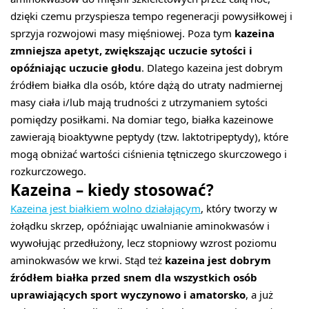
dzięki czemu przyspiesza tempo regeneracji powysiłkowej i
sprzyja rozwojowi masy mięśniowej. Poza tym
kazeina
zmniejsza apetyt, zwiększając uczucie sytości i
opóźniając uczucie głodu
. Dlatego kazeina jest dobrym
źródłem białka dla osób, które dążą do utraty nadmiernej
masy ciała i/lub mają trudności z utrzymaniem sytości
pomiędzy posiłkami. Na domiar tego, białka kazeinowe
zawierają bioaktywne peptydy (tzw. laktotripeptydy), które
mogą obniżać wartości ciśnienia tętniczego skurczowego i
rozkurczowego.
Kazeina – kiedy stosować?
Kazeina jest białkiem wolno działającym
, który tworzy w
żołądku skrzep, opóźniając uwalnianie aminokwasów i
wywołując przedłużony, lecz stopniowy wzrost poziomu
aminokwasów we krwi. Stąd też
kazeina jest dobrym
źródłem białka przed snem dla wszystkich osób
uprawiających sport wyczynowo i amatorsko
, a już