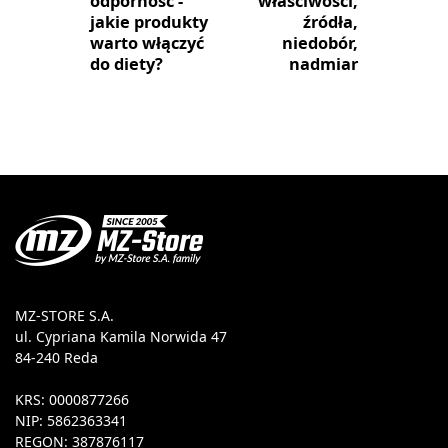
odporność -
właściwości,
jakie produkty
źródła,
warto włączyć
niedobór,
do diety?
nadmiar
MZ-STORE S.A.
ul. Cypriana Kamila Norwida 47
84-240 Reda
KRS: 0000877266
NIP: 5862363341
REGON: 387876117