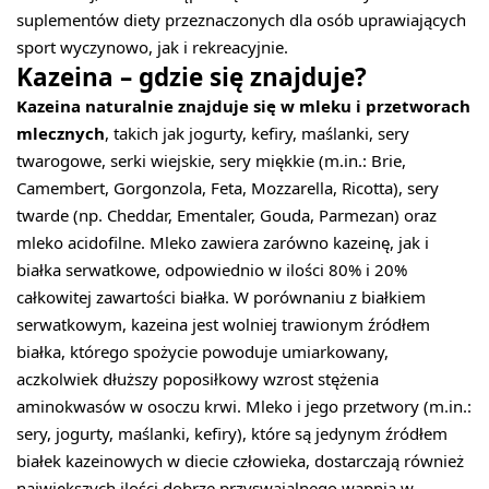
suplementów diety przeznaczonych dla osób uprawiających
sport wyczynowo, jak i rekreacyjnie.
Kazeina – gdzie się znajduje?
Kazeina naturalnie znajduje się w mleku i przetworach
mlecznych
, takich jak jogurty, kefiry, maślanki, sery
twarogowe, serki wiejskie, sery miękkie (m.in.: Brie,
Camembert, Gorgonzola, Feta, Mozzarella, Ricotta), sery
twarde (np. Cheddar, Ementaler, Gouda, Parmezan) oraz
mleko acidofilne. Mleko zawiera zarówno kazeinę, jak i
białka serwatkowe, odpowiednio w ilości 80% i 20%
całkowitej zawartości białka. W porównaniu z białkiem
serwatkowym, kazeina jest wolniej trawionym źródłem
białka, którego spożycie powoduje umiarkowany,
aczkolwiek dłuższy poposiłkowy wzrost stężenia
aminokwasów w osoczu krwi. Mleko i jego przetwory (m.in.:
sery, jogurty, maślanki, kefiry), które są jedynym źródłem
białek kazeinowych w diecie człowieka, dostarczają również
największych ilości dobrze przyswajalnego wapnia w