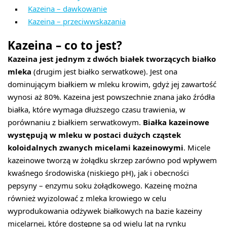
Kazeina – dawkowanie
Kazeina – przeciwwskazania
Kazeina – co to jest?
Kazeina jest jednym z dwóch białek tworzących białko
mleka
(drugim jest białko serwatkowe). Jest ona
dominującym białkiem w mleku krowim, gdyż jej zawartość
wynosi aż 80%. Kazeina jest powszechnie znana jako źródła
białka, które wymaga dłuższego czasu trawienia, w
porównaniu z białkiem serwatkowym.
Białka kazeinowe
występują w mleku w postaci dużych cząstek
koloidalnych zwanych micelami kazeinowymi
. Micele
kazeinowe tworzą w żołądku skrzep zarówno pod wpływem
kwaśnego środowiska (niskiego pH), jak i obecności
pepsyny – enzymu soku żołądkowego. Kazeinę można
również wyizolować z mleka krowiego w celu
wyprodukowania odżywek białkowych na bazie kazeiny
micelarnej, które dostępne są od wielu lat na rynku