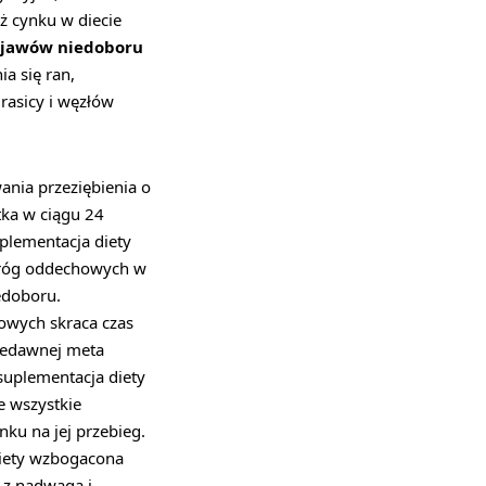
ż cynku w diecie
bjawów niedoboru
a się ran,
rasicy i węzłów
ania przeziębienia o
tka w ciągu 24
plementacja diety
dróg oddechowych w
edoboru.
owych skraca czas
niedawnej meta
suplementacja diety
e wszystkie
ku na jej przebieg.
diety wzbogacona
 z nadwagą i