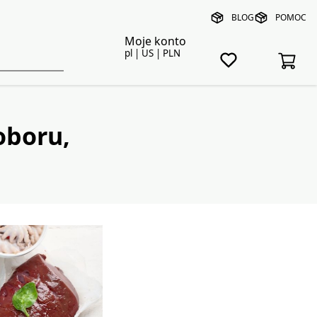
BLOG
POMOC
Moje konto
pl | US | PLN
oboru,