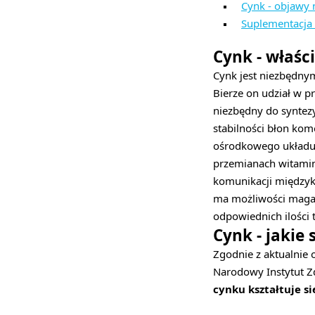
Cynk - objawy
Suplementacja
Cynk - właśc
Cynk jest niezbędny
Bierze on udział w p
niezbędny do syntezy
stabilności błon ko
ośrodkowego układu 
przemianach witamin
komunikacji międzyk
ma możliwości magaz
odpowiednich ilości
Cynk - jakie
Zgodnie z aktualnie
Narodowy Instytut Z
cynku kształtuje s