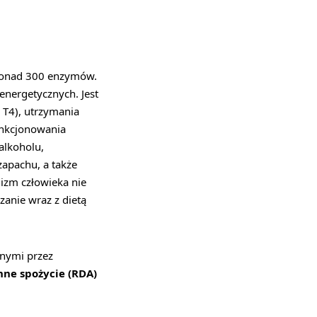
 ponad 300 enzymów.
energetycznych. Jest
 T4), utrzymania
unkcjonowania
alkoholu,
apachu, a także
izm człowieka nie
anie wraz z dietą
anymi przez
nne spożycie (RDA)