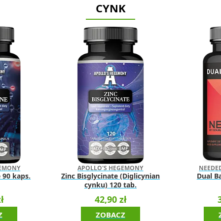
CYNK
GEMONY
APOLLO'S HEGEMONY
NEEDE
 90 kaps.
Zinc Bisglycinate (Diglicynian
Dual B
cynku) 120 tab.
ł
42,90 zł
Z
ZOBACZ