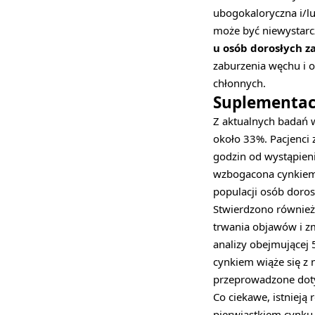
ubogokaloryczna i/lu
może być niewystarc
u osób dorosłych za
zaburzenia węchu i o
chłonnych.
Suplementac
Z aktualnych badań 
około 33%. Pacjenci
godzin od wystąpien
wzbogacona cynkiem 
populacji osób doro
Stwierdzono również
trwania objawów i zm
analizy obejmującej
cynkiem wiąże się z 
przeprowadzone doty
Co ciekawe, istnieją
pierwiastkiem cynku,