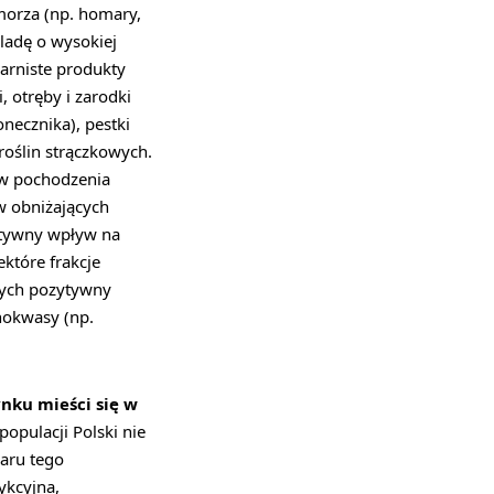
morza (np. homary,
oladę o wysokiej
arniste produkty
, otręby i zarodki
onecznika), pestki
 roślin strączkowych.
ów pochodzenia
ów obniżających
atywny wpływ na
które frakcje
cych pozytywny
nokwasy (np.
ynku mieści się w
opulacji Polski nie
aru tego
ykcyjna,