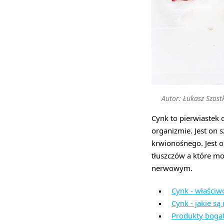
Autor: Łukasz Szost
Cynk to pierwiastek
organizmie. Jest on 
krwionośnego. Jest 
tłuszczów a które m
nerwowym.
Cynk - właściw
Cynk - jakie s
Produkty boga