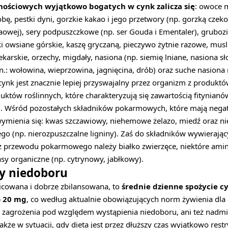
ościowych wyjątkowo bogatych w cynk zalicza się
: owoce 
obę, pestki dyni, gorzkie kakao i jego przetwory (np. gorzką czek
owej), sery podpuszczkowe (np. ser Gouda i Ementaler), grubozi
ki owsiane górskie, kaszę gryczaną, pieczywo żytnie razowe, musli
karskie, orzechy, migdały, nasiona (np. siemię lniane, nasiona sł
in.: wołowina, wieprzowina, jagnięcina, drób) oraz suche nasiona
cynk jest znacznie lepiej przyswajalny przez organizm z produkt
uktów roślinnych, które charakteryzują się zawartością fitynian
. Wśród pozostałych składników pokarmowych, które mają neg
ymienia się: kwas szczawiowy, niehemowe żelazo, miedź oraz nie
o (np. nierozpuszczalne ligniny). Zaś do składników wywierają
z przewodu pokarmowego należy białko zwierzęce, niektóre ami
sy organiczne (np. cytrynowy, jabłkowy).
wy niedoboru
żnicowana i dobrze zbilansowana, to
średnie dzienne spożycie c
o 20 mg
, co według aktualnie obowiązujących norm żywienia dla p
zagrożenia pod względem wystąpienia niedoboru, ani też nadmi
kże w sytuacji, gdy dieta jest przez dłuższy czas wyjątkowo restr