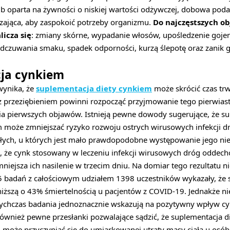
b oparta na żywności o niskiej wartości odżywczej, dobowa poda
zająca, aby zaspokoić potrzeby organizmu.
Do najczęstszych o
licza się
: zmiany skórne, wypadanie włosów, upośledzenie gojeni
dczuwania smaku, spadek odporności, kurzą ślepotę oraz zanik g
ja cynkiem
wynika, że
suplementacja diety cynkiem
może skrócić czas trw
 z przeziębieniem powinni rozpocząć przyjmowanie tego pierwias
ia pierwszych objawów. Istnieją pewne dowody sugerujące, że su
może zmniejszać ryzyko rozwoju ostrych wirusowych infekcji 
słych, u których jest mało prawdopodobne występowanie jego ni
, że cynk stosowany w leczeniu infekcji wirusowych dróg oddech
niejsza ich nasilenie w trzecim dniu. Na domiar tego rezultatu 
 5 badań z całościowym udziałem 1398 uczestników wykazały, że 
niższą o 43% śmiertelnością u pacjentów z COVID-19. Jednakże ni
chczas badania jednoznacznie wskazują na pozytywny wpływ cyn
 również pewne przesłanki pozwalające sądzić, że suplementacja 
 może przyczyniać się do umiarkowanej utraty masy ciała u osób