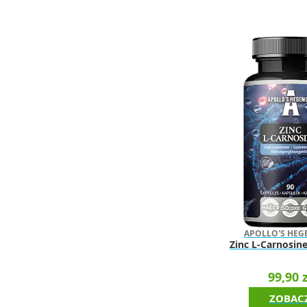
APOLLO'S HE
Zinc L-Carnosine
99,90 z
ZOBAC