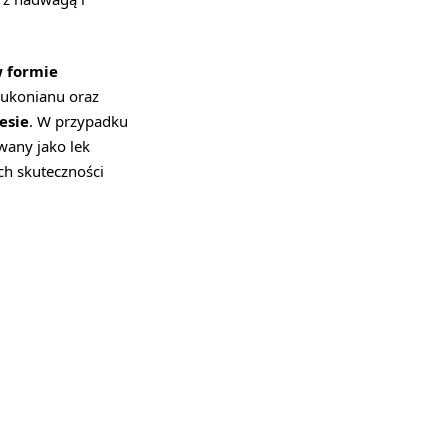
w formie
glukonianu oraz
esie
. W przypadku
wany jako lek
ch skuteczności