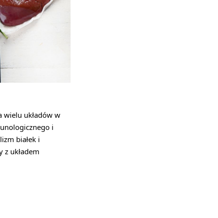
a wielu układów w
munologicznego i
izm białek i
y z układem