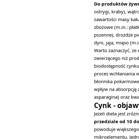
Do produktów żywn
ostrygi, kraby), wątr
zawartości masy kaka
zbożowe (m.in.: płat
pszenne), drożdże pie
dyni, jaja, mięso (m.
Warto zaznaczyć, że 
zwierzęcego niż prod
biodostępność cynku
proces wchłaniania w
błonnika pokarmoweg
wpływ na absorpcję 
asparagina) oraz kwa
Cynk - obja
Jeżeli dieta jest zró
przedziale od 10 d
powoduje większego 
mikroelementu. Jedna