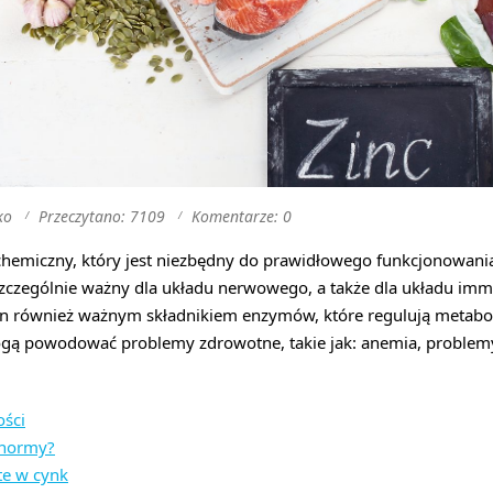
ko
Przeczytano: 7109
Komentarze: 0
 chemiczny, który jest niezbędny do prawidłowego funkcjonowani
szczególnie ważny dla układu nerwowego, a także dla układu im
on również ważnym składnikiem enzymów, które regulują metabol
ogą powodować problemy zdrowotne, takie jak: anemia, problem
ości
ą normy?
te w cynk