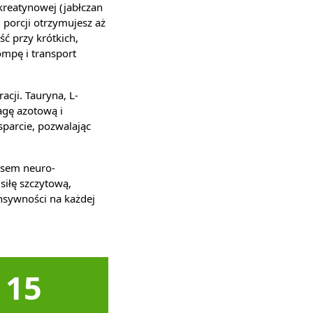
kreatynowej (jabłczan
 porcji otrzymujesz aż
ć przy krótkich,
ompę i transport
acji. Tauryna, L-
agę azotową i
parcie, pozwalając
ksem neuro-
siłę szczytową,
nsywności na każdej
15