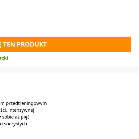
Ę TEN PRODUKT
ręki
iem przedtreningowym
ci, intensywnej
 sobie aż pięć
o soczystych