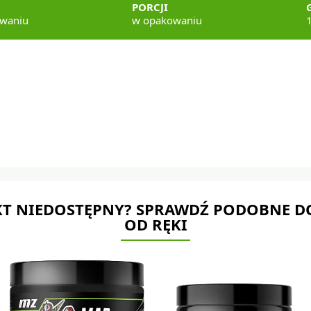
PORCJI
waniu
w opakowaniu
T NIEDOSTĘPNY? SPRAWDŹ PODOBNE D
OD RĘKI