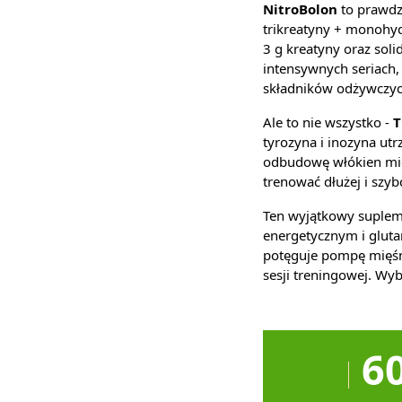
NitroBolon
to prawdzi
trikreatyny + monohydr
3 g kreatyny oraz sol
intensywnych seriach,
składników odżywczyc
Ale to nie wszystko -
T
tyrozyna i inozyna ut
odbudowę włókien mię
trenować dłużej i szyb
Ten wyjątkowy suplem
energetycznym i gluta
potęguje pompę mięśni
sesji treningowej. Wy
6