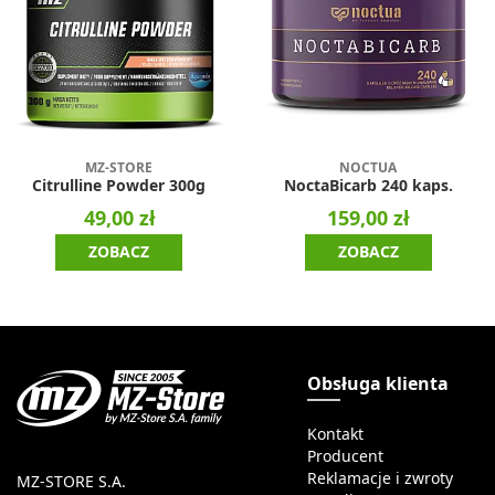
MZ-STORE
NOCTUA
Citrulline Powder 300g
NoctaBicarb 240 kaps.
49,00 zł
159,00 zł
ZOBACZ
ZOBACZ
Obsługa klienta
Kontakt
Producent
Reklamacje i zwroty
MZ-STORE S.A.