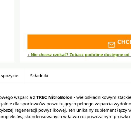
CHC
↓ Nie chcesz czekać? Zobacz podobne dostępne od 
 spożycie
Składniki
owego wsparcia z
TREC NitroBolon
- wieloskładnikowym stack
jalnie dla sportowców poszukujących pełnego wsparcia wydolnoś
ybszej regeneracji powysiłkowej. Ten unikalny suplement łączy w
ompleksów, skondensowanych w łatwo rozpuszczalnym proszku 