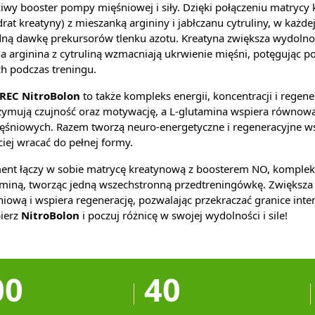
wy booster pompy mięśniowej i siły. Dzięki połączeniu matrycy 
at kreatyny) z mieszanką argininy i jabłczanu cytruliny, w każdej
idną dawkę prekursorów tlenku azotu. Kreatyna zwiększa wydolnoś
 a arginina z cytruliną wzmacniają ukrwienie mięśni, potęgując p
h podczas treningu.
REC NitroBolon
to także kompleks energii, koncentracji i regener
rzymują czujność oraz motywację, a L-glutamina wspiera równow
śniowych. Razem tworzą neuro-energetyczne i regeneracyjne ws
ciej wracać do pełnej formy.
ent łączy w sobie matrycę kreatynową z boosterem NO, komple
miną, tworząc jedną wszechstronną przedtreningówkę. Zwiększa 
ową i wspiera regenerację, pozwalając przekraczać granice inte
bierz
NitroBolon
i poczuj różnicę w swojej wydolności i sile!
00
40